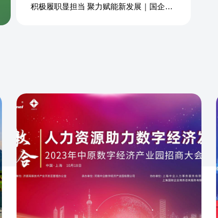
积极履职显担当 聚力赋能新发展｜国企商务&中企人力出席上海现代服务业联合会第五届会员大会第三次会议暨2026服务业高质量发展大会