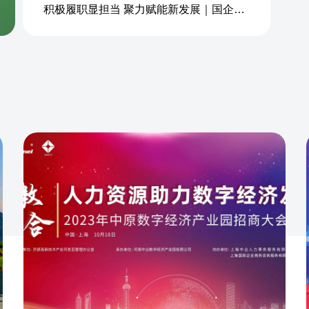
积极履职显担当 聚力赋能新发展｜国企商务&中企人力出席上海现代服务业联合会第五届会员大会第三次会议暨2026服务业高质量发展大会