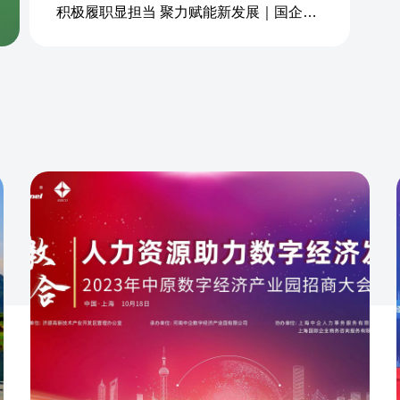
积极履职显担当 聚力赋能新发展｜国企商务&中企人力出席上海现代服务业联合会第五届会员大会第三次会议暨2026服务业高质量发展大会