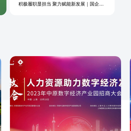
积极履职显担当 聚力赋能新发展｜国企商务&中企人力出席上海现代服务业联合会第五届会员大会第三次会议暨2026服务业高质量发展大会