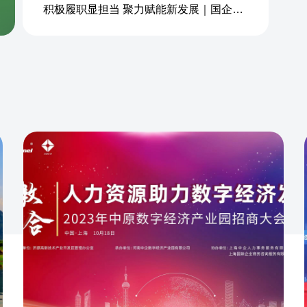
积极履职显担当 聚力赋能新发展｜国企商务&中企人力出席上海现代服务业联合会第五届会员大会第三次会议暨2026服务业高质量发展大会