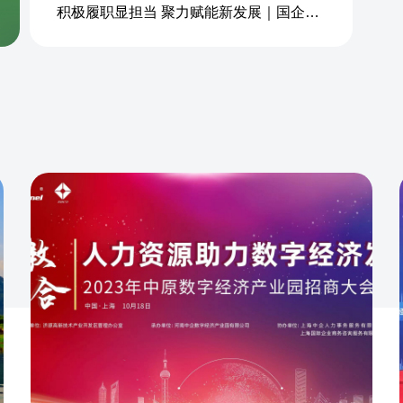
积极履职显担当 聚力赋能新发展｜国企商务&中企人力出席上海现代服务业联合会第五届会员大会第三次会议暨2026服务业高质量发展大会