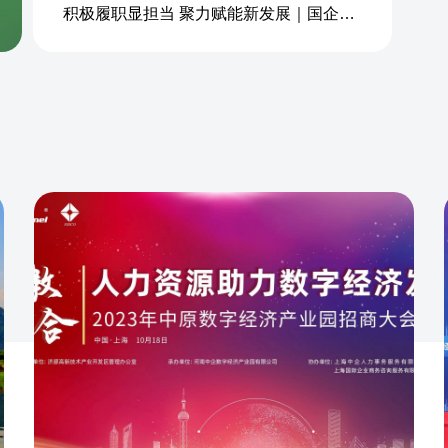
积极履职显担当 聚力赋能新发展｜国企商务&中企人力出席上海现代服务业联合会第五届会员大会第三次会议暨2026服务业高质量发展大会