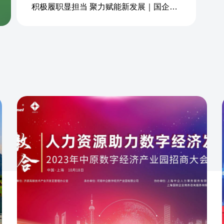
积极履职显担当 聚力赋能新发展｜国企商务&中企人力出席上海现代服务业联合会第五届会员大会第三次会议暨2026服务业高质量发展大会