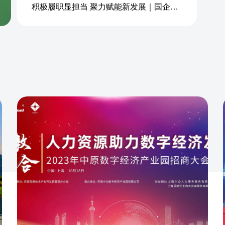
积极履职显担当 聚力赋能新发展｜国企商务&中企人力出席上海现代服务业联合会第五届会员大会第三次会议暨2026服务业高质量发展大会