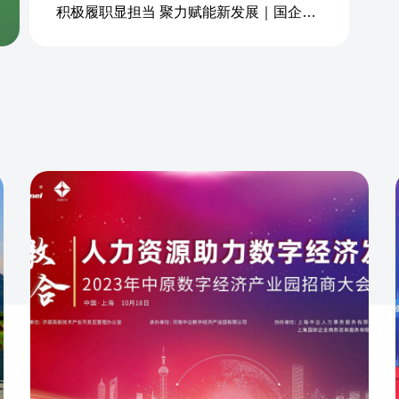
积极履职显担当 聚力赋能新发展｜国企商务&中企人力出席上海现代服务业联合会第五届会员大会第三次会议暨2026服务业高质量发展大会