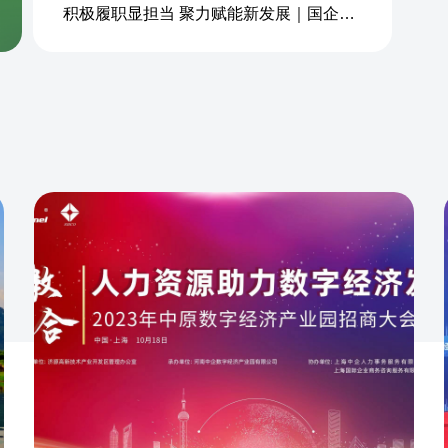
积极履职显担当 聚力赋能新发展｜国企商务&中企人力出席上海现代服务业联合会第五届会员大会第三次会议暨2026服务业高质量发展大会