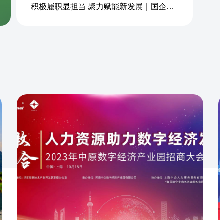
积极履职显担当 聚力赋能新发展｜国企商务&中企人力出席上海现代服务业联合会第五届会员大会第三次会议暨2026服务业高质量发展大会