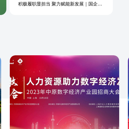
积极履职显担当 聚力赋能新发展｜国企商务&中企人力出席上海现代服务业联合会第五届会员大会第三次会议暨2026服务业高质量发展大会