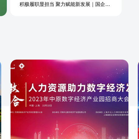
积极履职显担当 聚力赋能新发展｜国企商务&中企人力出席上海现代服务业联合会第五届会员大会第三次会议暨2026服务业高质量发展大会