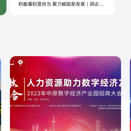
积极履职显担当 聚力赋能新发展｜国企商务&中企人力出席上海现代服务业联合会第五届会员大会第三次会议暨2026服务业高质量发展大会