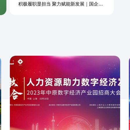
积极履职显担当 聚力赋能新发展｜国企商务&中企人力出席上海现代服务业联合会第五届会员大会第三次会议暨2026服务业高质量发展大会