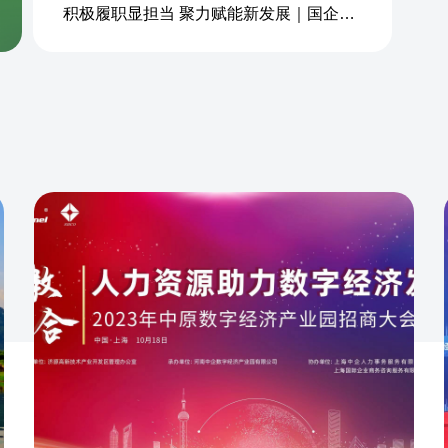
积极履职显担当 聚力赋能新发展｜国企商务&中企人力出席上海现代服务业联合会第五届会员大会第三次会议暨2026服务业高质量发展大会