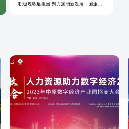
积极履职显担当 聚力赋能新发展｜国企商务&中企人力出席上海现代服务业联合会第五届会员大会第三次会议暨2026服务业高质量发展大会