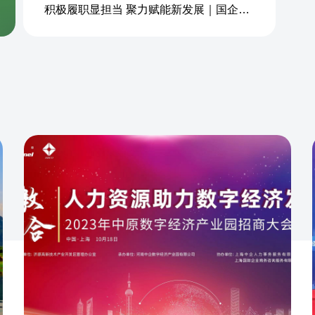
积极履职显担当 聚力赋能新发展｜国企商务&中企人力出席上海现代服务业联合会第五届会员大会第三次会议暨2026服务业高质量发展大会